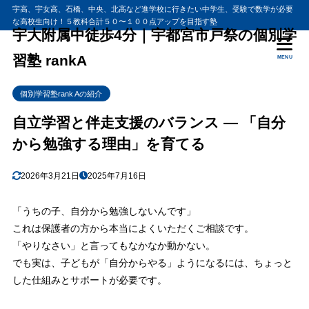
宇高、宇女高、石橋、中央、北高など進学校に行きたい中学生、受験で数学が必要
な高校生向け！５教科合計５０〜１００点アップを目指す塾
宇大附属中徒歩4分｜宇都宮市戸祭の個別学
習塾 rankA
MENU
個別学習塾rank Aの紹介
自立学習と伴走支援のバランス ― 「自分
から勉強する理由」を育てる
2026年3月21日
2025年7月16日
「うちの子、自分から勉強しないんです」
これは保護者の方から本当によくいただくご相談です。
「やりなさい」と言ってもなかなか動かない。
でも実は、子どもが「自分からやる」ようになるには、ちょっと
した仕組みとサポートが必要です。