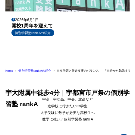
2026年6月1日
開校1周年を迎えて
個別学習塾rank Aの紹介
home
個別学習塾rank Aの紹介
自立学習と伴走支援のバランス ― 「自分から勉強する理
宇大附属中徒歩4分｜宇都宮市戸祭の個別学
宇高、宇女高、中央、北高など
習塾 rankA
進学校に行きたい中学生
大学受験に数学が必要な高校生へ
数学に強い／個別学習塾 rank A