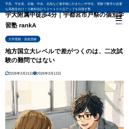
宇高、宇女高、石橋、中央、北高など進学校に行きたい中学生、受験で数学が必要
な高校生向け！５教科合計５０〜１００点アップを目指す塾
宇大附属中徒歩4分｜宇都宮市戸祭の個別学
習塾 rankA
MENU
大学受験・高校受験
地方国立大レベルで差がつくのは、二次試
験の難問ではない
2026年3月21日
2026年3月12日