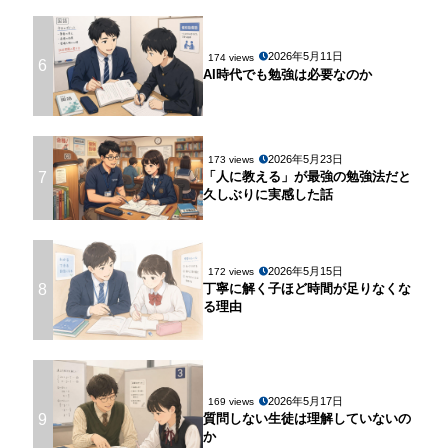
2026年5月11日
174 views
6
AI時代でも勉強は必要なのか
2026年5月23日
173 views
7
「人に教える」が最強の勉強法だと
久しぶりに実感した話
2026年5月15日
172 views
8
丁寧に解く子ほど時間が足りなくな
る理由
2026年5月17日
169 views
9
質問しない生徒は理解していないの
か