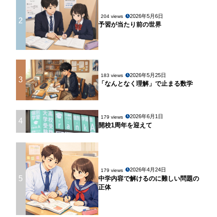
2026年5月6日
204 views
2
予習が当たり前の世界
2026年5月25日
183 views
3
「なんとなく理解」で止まる数学
2026年6月1日
179 views
4
開校1周年を迎えて
2026年4月24日
179 views
5
中学内容で解けるのに難しい問題の
正体