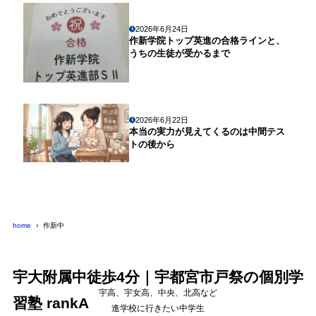
2026年6月24日
作新学院トップ英進の合格ラインと、
うちの生徒が受かるまで
2026年6月22日
本当の実力が見えてくるのは中間テス
トの後から
home
作新中
宇大附属中徒歩4分｜宇都宮市戸祭の個別学
宇高、宇女高、中央、北高など
習塾 rankA
進学校に行きたい中学生