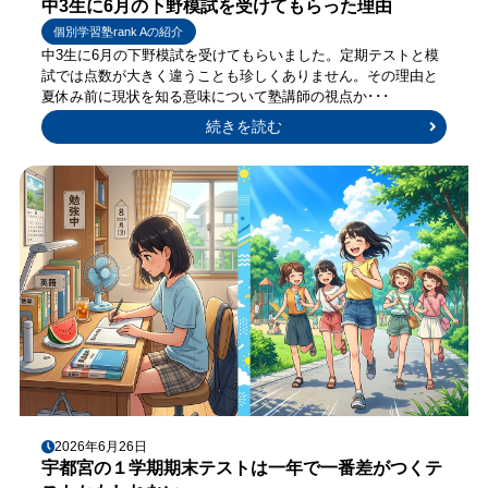
中3生に6月の下野模試を受けてもらった理由
個別学習塾rank Aの紹介
中3生に6月の下野模試を受けてもらいました。定期テストと模
試では点数が大きく違うことも珍しくありません。その理由と
夏休み前に現状を知る意味について塾講師の視点か･･･
続きを読む
2026年6月26日
宇都宮の１学期期末テストは一年で一番差がつくテ