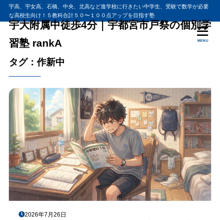
宇高、宇女高、石橋、中央、北高など進学校に行きたい中学生、受験で数学が必要
な高校生向け！５教科合計５０〜１００点アップを目指す塾
宇大附属中徒歩4分｜宇都宮市戸祭の個別学
習塾 rankA
MENU
タグ：作新中
2026年7月26日