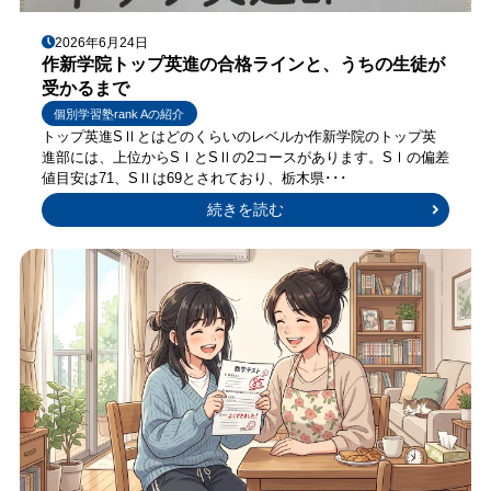
2026年6月24日
作新学院トップ英進の合格ラインと、うちの生徒が
受かるまで
個別学習塾rank Aの紹介
トップ英進SⅡとはどのくらいのレベルか作新学院のトップ英
進部には、上位からSⅠとSⅡの2コースがあります。SⅠの偏差
値目安は71、SⅡは69とされており、栃木県･･･
続きを読む